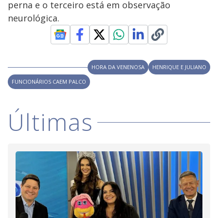
perna e o terceiro está em observação
M
V
u
d
neurológica.
o
i
HORA DA VENENOSA
HENRIQUE E JULIANO
d
FUNCIONÁRIOS CAEM PALCO
e
Últimas
o