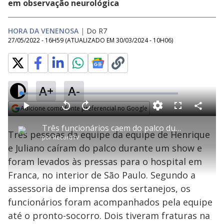
em observação neurológica
HORA DA VENENOSA
|
Do R7
27/05/2022 - 16H59
(ATUALIZADO EM
30/03/2024 - 10H06
)
A+
A-
L
o
a
Adicione como fonte preferencial no Google
d
C
P
V
A
P
F
e
o
l
o
v
u
Opens in new window
d
m
a
l
a
l
:
Três funcionários caem do palco durante apresentação da dupla Henrique e Juliano
p
y
t
n
l
4
Três pessoas da equipe da equipe de Henrique
a
a
ç
s
.
por
RecordTV
r
r
a
c
3
t
1
r
l
r
4
e Juliano caíram do palco durante um show e
i
0
1
e
%
l
s
0
e
h
foram levados às pressas para o hospital em
e
s
n
a
g
e
r
u
g
Franca, no interior de São Paulo. Segundo a
n
u
a
d
n
o
d
assessoria de imprensa dos sertanejos, os
s
o
s
funcionários foram acompanhados pela equipe
y
até o pronto-socorro. Dois tiveram fraturas na