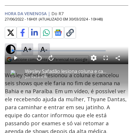
HORA DA VENENOSA
|
Do R7
27/06/2022 - 16H01
(ATUALIZADO EM
30/03/2024 - 10H48
)
A+
A-
L
o
a
Adicione como fonte preferencial no Google
d
C
P
V
A
P
F
e
o
l
o
v
u
Opens in new window
d
m
a
l
a
l
:
Wesley Safadão lesiona coluna e cancela seis shows
p
y
t
n
l
1
Wesley Safadão lesionou a coluna e cancelou
a
a
ç
s
1
por
RecordTV
r
r
a
c
.
t
1
r
l
r
7
seis shows que ele faria no fim de semana na
i
0
1
e
8
l
s
0
e
%
h
Bahia e na Paraíba. Em um vídeo, é possível ver
e
s
n
a
g
e
r
u
g
ele recebendo ajuda da mulher, Thyane Dantas,
n
u
a
d
n
o
d
para caminhar e entrar em seu jatinho. A
s
o
s
equipe do cantor informou que ele está
y
passando por exames e só vai retomar a
agenda de shows depois da alta médica.
M