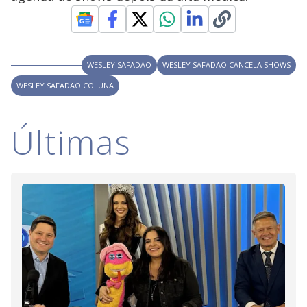
V
u
d
o
i
WESLEY SAFADAO
WESLEY SAFADAO CANCELA SHOWS
WESLEY SAFADAO COLUNA
d
Últimas
e
o