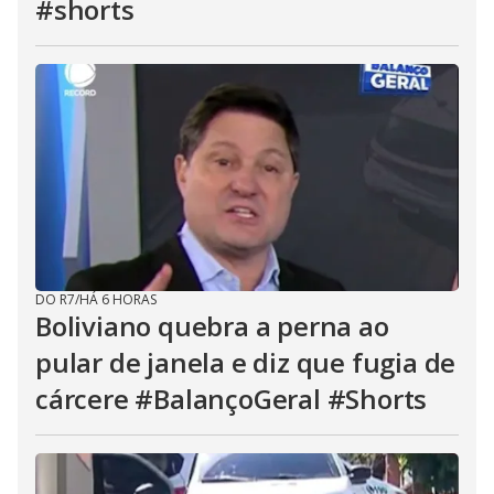
#shorts
DO R7
/
HÁ 6 HORAS
Boliviano quebra a perna ao
pular de janela e diz que fugia de
cárcere #BalançoGeral #Shorts