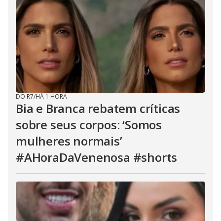
DO R7
/
HÁ 1 HORA
Bia e Branca rebatem críticas
sobre seus corpos: ‘Somos
mulheres normais’
#AHoraDaVenenosa #shorts