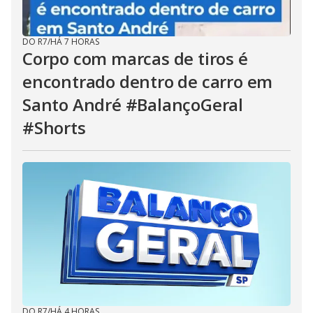
DO R7
/
HÁ 7 HORAS
Corpo com marcas de tiros é
encontrado dentro de carro em
Santo André #BalançoGeral
#Shorts
DO R7
/
HÁ 4 HORAS