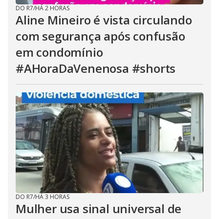
DO R7
/
HÁ 2 HORAS
Aline Mineiro é vista circulando
com segurança após confusão
em condomínio
#AHoraDaVenenosa #shorts
DO R7
/
HÁ 3 HORAS
Mulher usa sinal universal de