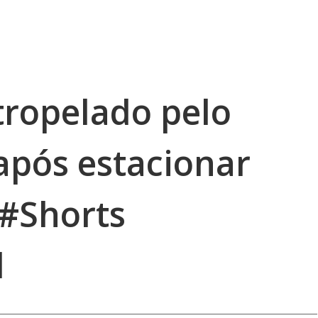
tropelado pelo
após estacionar
 #Shorts
l