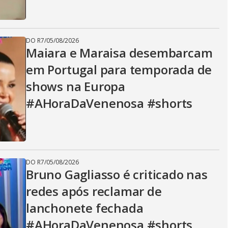
DO R7
/
05/08/2026
Maiara e Maraisa desembarcam
em Portugal para temporada de
shows na Europa
#AHoraDaVenenosa #shorts
DO R7
/
05/08/2026
Bruno Gagliasso é criticado nas
redes após reclamar de
lanchonete fechada
#AHoraDaVenenosa #shorts