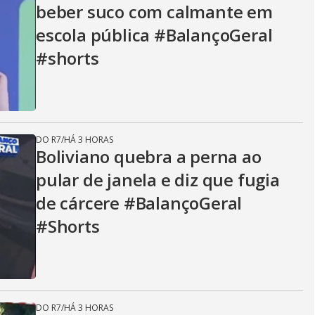
beber suco com calmante em
escola pública #BalançoGeral
#shorts
DO R7
/
HÁ 3 HORAS
Boliviano quebra a perna ao
pular de janela e diz que fugia
de cárcere #BalançoGeral
#Shorts
DO R7
/
HÁ 3 HORAS