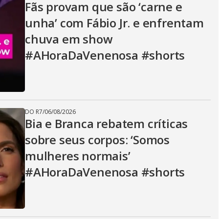
Fãs provam que são ‘carne e
unha’ com Fábio Jr. e enfrentam
chuva em show
#AHoraDaVenenosa #shorts
DO R7
/
06/08/2026
Bia e Branca rebatem críticas
sobre seus corpos: ‘Somos
mulheres normais’
#AHoraDaVenenosa #shorts