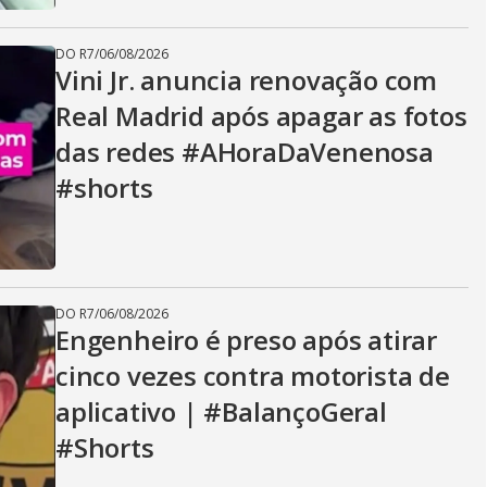
DO R7
/
06/08/2026
Vini Jr. anuncia renovação com
Real Madrid após apagar as fotos
das redes #AHoraDaVenenosa
#shorts
DO R7
/
06/08/2026
Engenheiro é preso após atirar
cinco vezes contra motorista de
aplicativo | #BalançoGeral
#Shorts