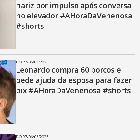
nariz por impulso após conversa
no elevador #AHoraDaVenenosa
#shorts
DO R7
/
06/08/2026
Leonardo compra 60 porcos e
pede ajuda da esposa para fazer
pix #AHoraDaVenenosa #shorts
DO R7
/
06/08/2026