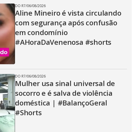
DO R7
/
06/08/2026
Aline Mineiro é vista circulando
com segurança após confusão
em condomínio
#AHoraDaVenenosa #shorts
DO R7
/
06/08/2026
Mulher usa sinal universal de
socorro e é salva de violência
doméstica | #BalançoGeral
#Shorts