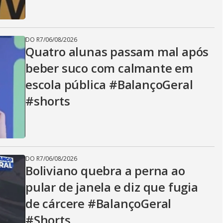
DO R7
/
06/08/2026
Quatro alunas passam mal após
beber suco com calmante em
escola pública #BalançoGeral
#shorts
DO R7
/
06/08/2026
Boliviano quebra a perna ao
pular de janela e diz que fugia
de cárcere #BalançoGeral
#Shorts