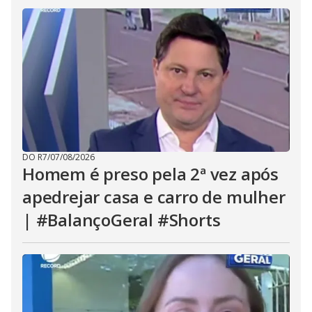
DO R7
/
07/08/2026
Homem é preso pela 2ª vez após
apedrejar casa e carro de mulher
| #BalançoGeral #Shorts