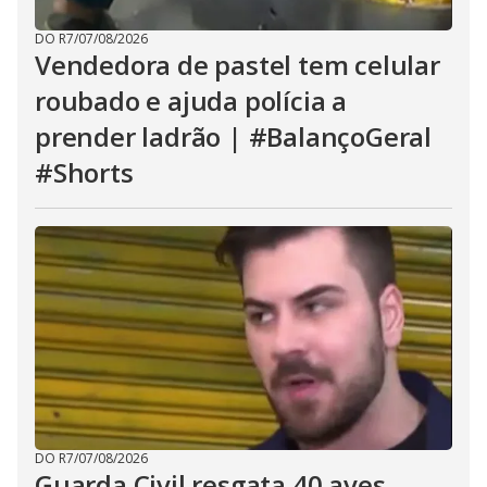
DO R7
/
07/08/2026
Vendedora de pastel tem celular
roubado e ajuda polícia a
prender ladrão | #BalançoGeral
#Shorts
DO R7
/
07/08/2026
Guarda Civil resgata 40 aves