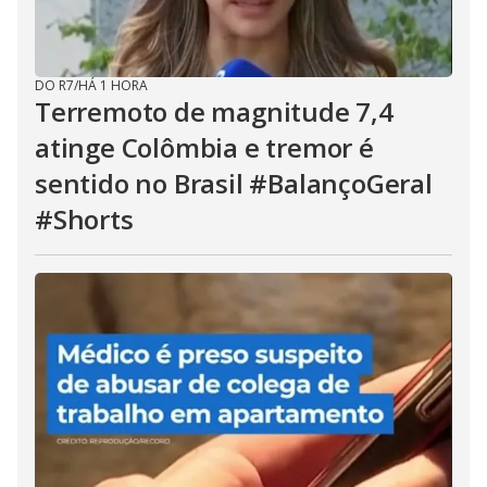
DO R7
/
HÁ 1 HORA
Terremoto de magnitude 7,4
atinge Colômbia e tremor é
sentido no Brasil #BalançoGeral
#Shorts