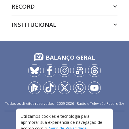
RECORD
INSTITUCIONAL
BALANÇO GERAL
Todos os direitos reservados - 2009-
2026
- Rádio e Televisão Record S.A
Utilizamos cookies e tecnologia para
CARREIRA
FALE CONOSCO
PRIVACIDADE
aprimorar sua experiência de navegação de
TERMOS E CONDIÇÕES DE USO
acordo com o
Aviso de Privacidade
.