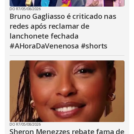
DO R7
/
05/08/2026
Bruno Gagliasso é criticado nas
redes após reclamar de
lanchonete fechada
#AHoraDaVenenosa #shorts
DO R7
/
05/08/2026
Sheron Menezzes rebate fama de