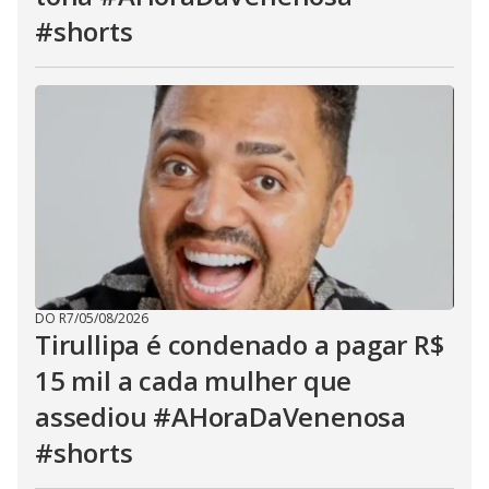
#shorts
DO R7
/
05/08/2026
Tirullipa é condenado a pagar R$
15 mil a cada mulher que
assediou #AHoraDaVenenosa
#shorts