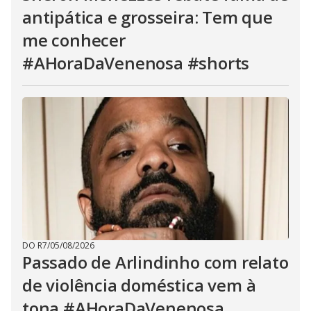
antipática e grosseira: Tem que
me conhecer
#AHoraDaVenenosa #shorts
DO R7
/
05/08/2026
Passado de Arlindinho com relato
de violência doméstica vem à
tona #AHoraDaVenenosa