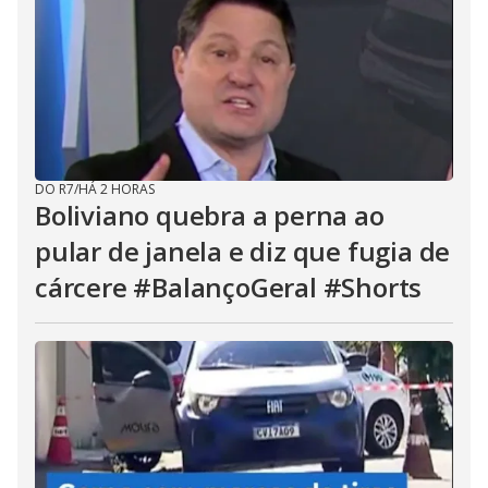
DO R7
/
HÁ 2 HORAS
Boliviano quebra a perna ao
pular de janela e diz que fugia de
cárcere #BalançoGeral #Shorts