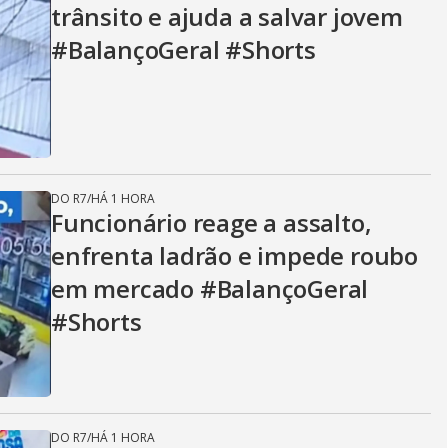
trânsito e ajuda a salvar jovem
#BalançoGeral #Shorts
DO R7
/
HÁ 1 HORA
Funcionário reage a assalto,
enfrenta ladrão e impede roubo
em mercado #BalançoGeral
#Shorts
DO R7
/
HÁ 1 HORA