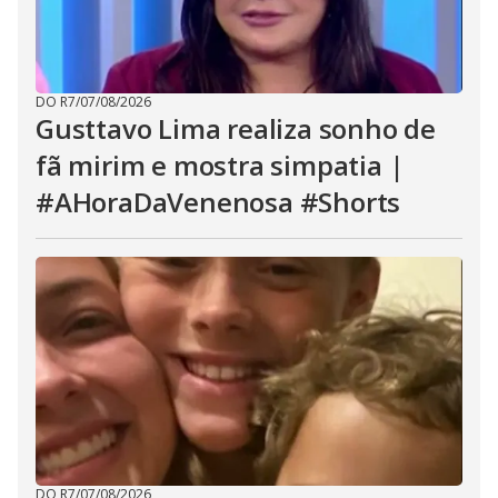
DO R7
/
07/08/2026
Gusttavo Lima realiza sonho de
fã mirim e mostra simpatia |
#AHoraDaVenenosa #Shorts
DO R7
/
07/08/2026