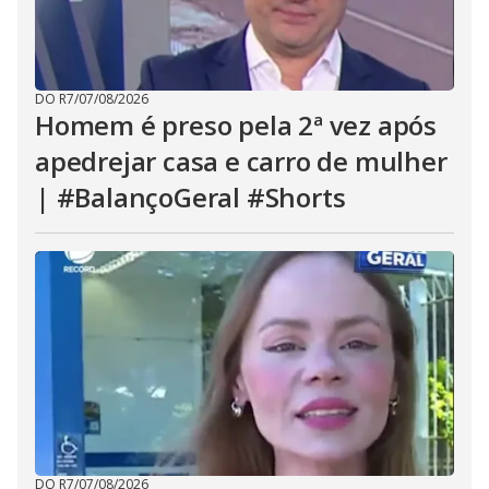
DO R7
/
07/08/2026
Homem é preso pela 2ª vez após
apedrejar casa e carro de mulher
| #BalançoGeral #Shorts
DO R7
/
07/08/2026