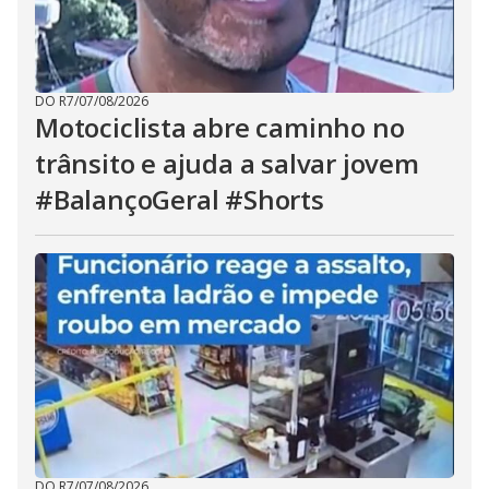
DO R7
/
07/08/2026
Motociclista abre caminho no
trânsito e ajuda a salvar jovem
#BalançoGeral #Shorts
DO R7
/
07/08/2026