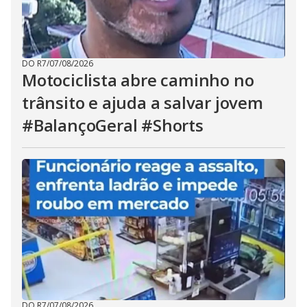
DO R7
/
07/08/2026
Motociclista abre caminho no
trânsito e ajuda a salvar jovem
#BalançoGeral #Shorts
DO R7
/
07/08/2026