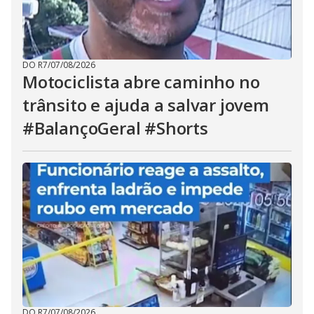
DO R7
/
07/08/2026
Motociclista abre caminho no
trânsito e ajuda a salvar jovem
#BalançoGeral #Shorts
DO R7
/
07/08/2026