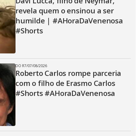
Davi Lucca, filho de Neymar,
revela quem o ensinou a ser
humilde | #AHoraDaVenenosa
#Shorts
DO R7
/
07/08/2026
Roberto Carlos rompe parceria
com o filho de Erasmo Carlos
#Shorts #AHoraDaVenenosa