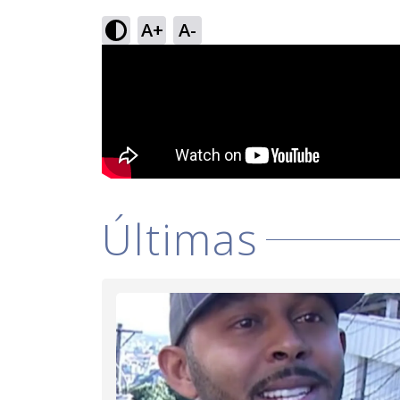
A+
A-
Últimas