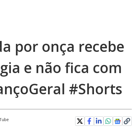
a por onça recebe
rgia e não fica com
ançoGeral #Shorts
uTube