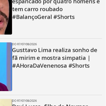
espancado por quatro homens e
tem carro roubado
#BalançoGeral #Shorts
DO R7
/
07/08/2026
Gusttavo Lima realiza sonho de
fã mirim e mostra simpatia |
#AHoraDaVenenosa #Shorts
DO R7
/
07/08/2026