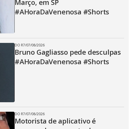
Março, em SP
#AHoraDaVenenosa #Shorts
DO R7
/
07/08/2026
Bruno Gagliasso pede desculpas
#AHoraDaVenenosa #Shorts
DO R7
/
07/08/2026
Motorista de aplicativo é