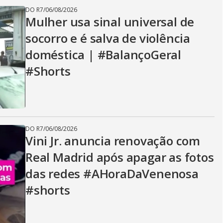
DO R7
/
06/08/2026
Mulher usa sinal universal de
socorro e é salva de violência
doméstica | #BalançoGeral
#Shorts
DO R7
/
06/08/2026
Vini Jr. anuncia renovação com
Real Madrid após apagar as fotos
das redes #AHoraDaVenenosa
#shorts