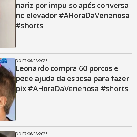
nariz por impulso após conversa
no elevador #AHoraDaVenenosa
#shorts
DO R7
/
06/08/2026
Leonardo compra 60 porcos e
pede ajuda da esposa para fazer
pix #AHoraDaVenenosa #shorts
DO R7
/
06/08/2026