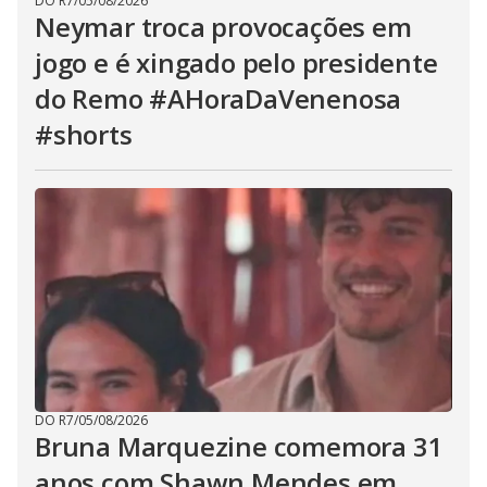
DO R7
/
05/08/2026
Neymar troca provocações em
jogo e é xingado pelo presidente
do Remo #AHoraDaVenenosa
#shorts
DO R7
/
05/08/2026
Bruna Marquezine comemora 31
anos com Shawn Mendes em