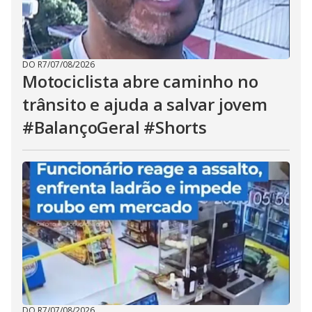
DO R7
/
07/08/2026
Motociclista abre caminho no
trânsito e ajuda a salvar jovem
#BalançoGeral #Shorts
DO R7
/
07/08/2026