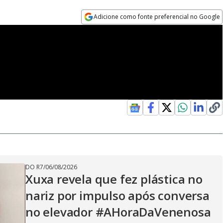
Adicione como fonte preferencial no Google
Opens in new window
DO R7
/
06/08/2026
Xuxa revela que fez plástica no
nariz por impulso após conversa
no elevador #AHoraDaVenenosa