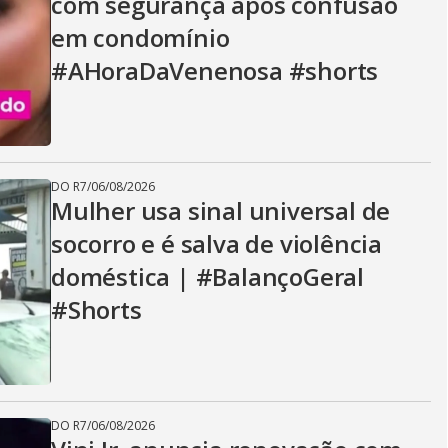
com segurança após confusão
em condomínio
#AHoraDaVenenosa #shorts
DO R7
/
06/08/2026
Mulher usa sinal universal de
socorro e é salva de violência
doméstica | #BalançoGeral
#Shorts
DO R7
/
06/08/2026