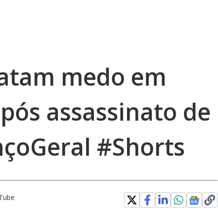
latam medo em
após assassinato de
nçoGeral #Shorts
uTube