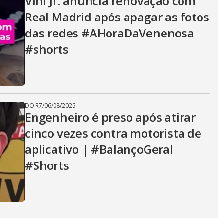
Vini Jr. anuncia renovação com
Real Madrid após apagar as fotos
das redes #AHoraDaVenenosa
#shorts
DO R7
/
06/08/2026
Engenheiro é preso após atirar
cinco vezes contra motorista de
aplicativo | #BalançoGeral
#Shorts