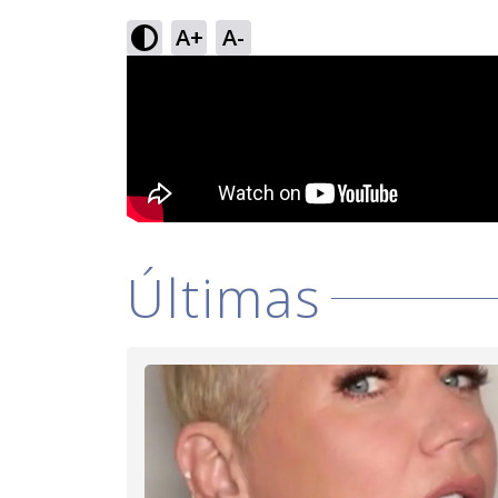
A+
A-
Últimas