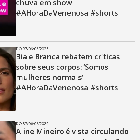
chuva em show
#AHoraDaVenenosa #shorts
DO R7
/
06/08/2026
Bia e Branca rebatem críticas
sobre seus corpos: ‘Somos
mulheres normais’
#AHoraDaVenenosa #shorts
DO R7
/
06/08/2026
Aline Mineiro é vista circulando