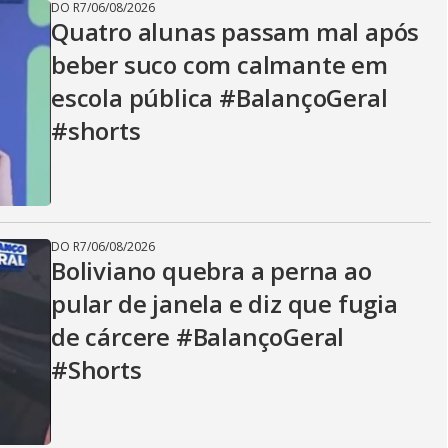
DO R7
/
06/08/2026
Quatro alunas passam mal após
beber suco com calmante em
escola pública #BalançoGeral
#shorts
DO R7
/
06/08/2026
Boliviano quebra a perna ao
pular de janela e diz que fugia
de cárcere #BalançoGeral
#Shorts