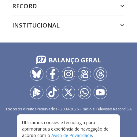
RECORD
INSTITUCIONAL
BALANÇO GERAL
Todos os direitos reservados - 2009-
2026
- Rádio e Televisão Record S.A
Utilizamos cookies e tecnologia para
CARREIRA
FALE CONOSCO
PRIVACIDADE
aprimorar sua experiência de navegação de
TERMOS E CONDIÇÕES DE USO
acordo com o
Aviso de Privacidade
.