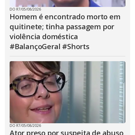
DO R7
/
05/08/2026
Homem é encontrado morto em
quitinete; tinha passagem por
violência doméstica
#BalançoGeral #Shorts
DO R7
/
05/08/2026
Ator preso por suspeita de abuso