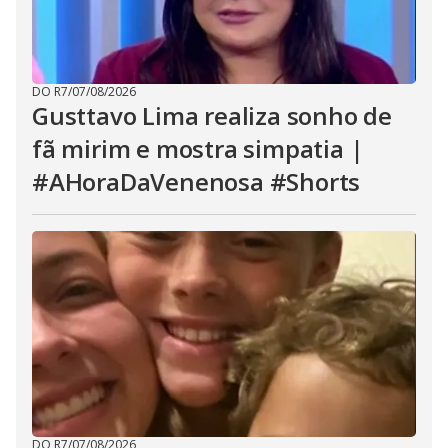
DO R7
/
07/08/2026
Gusttavo Lima realiza sonho de
fã mirim e mostra simpatia |
#AHoraDaVenenosa #Shorts
DO R7
/
07/08/2026