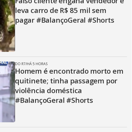
Falso cliente engana vendedor e
leva carro de R$ 85 mil sem
pagar #BalançoGeral #Shorts
DO R7
/
HÁ 5 HORAS
Homem é encontrado morto em
quitinete; tinha passagem por
violência doméstica
#BalançoGeral #Shorts