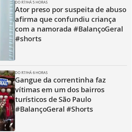
DO R7
/
HÁ 5 HORAS
Ator preso por suspeita de abuso
afirma que confundiu criança
com a namorada #BalançoGeral
#shorts
DO R7
/
HÁ 6 HORAS
Gangue da correntinha faz
vítimas em um dos bairros
turísticos de São Paulo
#BalançoGeral #Shorts