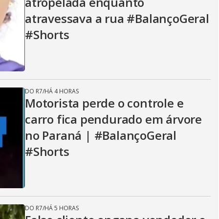
atropelada enquanto
atravessava a rua #BalançoGeral
#Shorts
DO R7
/
HÁ 4 HORAS
Motorista perde o controle e
carro fica pendurado em árvore
no Paraná | #BalançoGeral
#Shorts
DO R7
/
HÁ 5 HORAS