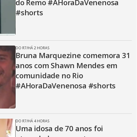
do Remo #AHoraDaVenenosa
#shorts
DO R7
/
HÁ 2 HORAS
Bruna Marquezine comemora 31
anos com Shawn Mendes em
comunidade no Rio
#AHoraDaVenenosa #shorts
DO R7
/
HÁ 4 HORAS
Uma idosa de 70 anos foi