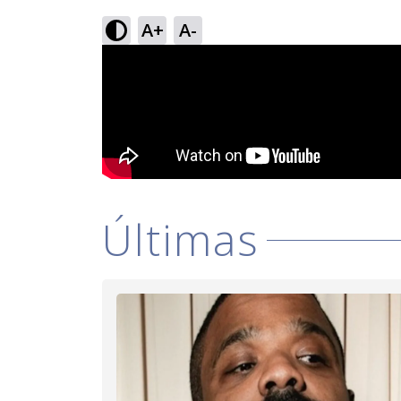
A+
A-
Últimas