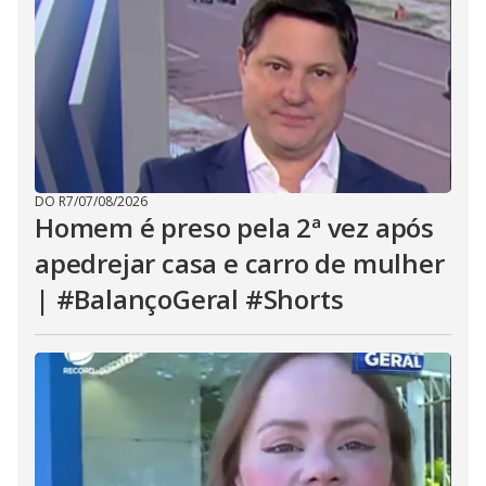
DO R7
/
07/08/2026
Homem é preso pela 2ª vez após
apedrejar casa e carro de mulher
| #BalançoGeral #Shorts