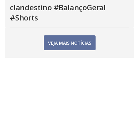
clandestino #BalançoGeral
#Shorts
VEJA MAIS NOTÍCIAS