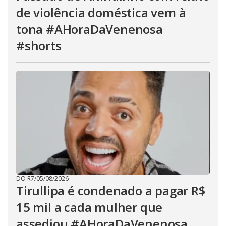
de violência doméstica vem à
tona #AHoraDaVenenosa
#shorts
DO R7
/
05/08/2026
Tirullipa é condenado a pagar R$
15 mil a cada mulher que
assediou #AHoraDaVenenosa