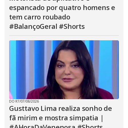
espancado por quatro homens e
tem carro roubado
#BalançoGeral #Shorts
DO R7
/
07/08/2026
Gusttavo Lima realiza sonho de
fã mirim e mostra simpatia |
#AHoraDaVenenosa #Shorts