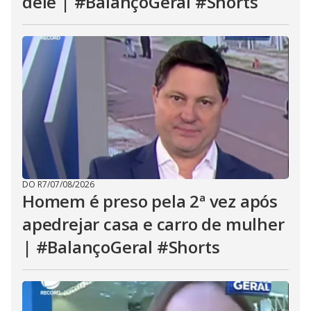
dele | #BalançoGeral #Shorts
DO R7
/
07/08/2026
Homem é preso pela 2ª vez após
apedrejar casa e carro de mulher
| #BalançoGeral #Shorts