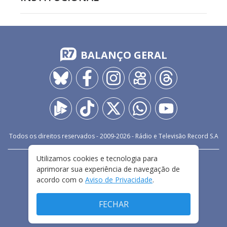
BALANÇO GERAL
Todos os direitos reservados - 2009-
2026
- Rádio e Televisão Record S.A
Utilizamos cookies e tecnologia para
CARREIRA
FALE CONOSCO
PRIVACIDADE
aprimorar sua experiência de navegação de
TERMOS E CONDIÇÕES DE USO
acordo com o
Aviso de Privacidade
.
FECHAR