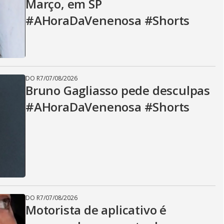
Março, em SP
#AHoraDaVenenosa #Shorts
DO R7
/
07/08/2026
Bruno Gagliasso pede desculpas
#AHoraDaVenenosa #Shorts
DO R7
/
07/08/2026
Motorista de aplicativo é