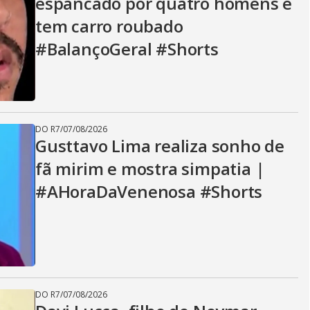
espancado por quatro homens e
tem carro roubado
#BalançoGeral #Shorts
DO R7
/
07/08/2026
Gusttavo Lima realiza sonho de
fã mirim e mostra simpatia |
#AHoraDaVenenosa #Shorts
DO R7
/
07/08/2026