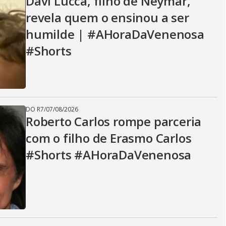
Davi Lucca, filho de Neymar,
revela quem o ensinou a ser
humilde | #AHoraDaVenenosa
#Shorts
DO R7
/
07/08/2026
Roberto Carlos rompe parceria
com o filho de Erasmo Carlos
#Shorts #AHoraDaVenenosa