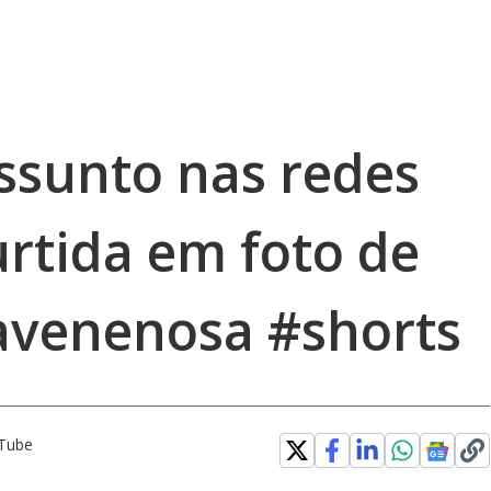
ssunto nas redes
urtida em foto de
avenenosa #shorts
uTube