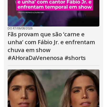
DO R7
/
06/08/2026
Fãs provam que são ‘carne e
unha’ com Fábio Jr. e enfrentam
chuva em show
#AHoraDaVenenosa #shorts