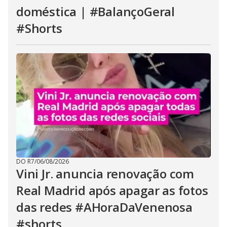
doméstica | #BalançoGeral
#Shorts
DO R7
/
06/08/2026
Vini Jr. anuncia renovação com
Real Madrid após apagar as fotos
das redes #AHoraDaVenenosa
#shorts