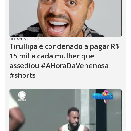
DO R7
/
HÁ 1 HORA
Tirullipa é condenado a pagar R$
15 mil a cada mulher que
assediou #AHoraDaVenenosa
#shorts