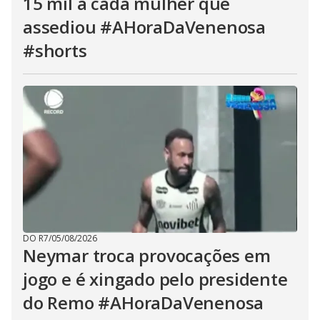
15 mil a cada mulher que
assediou #AHoraDaVenenosa
#shorts
DO R7
/
05/08/2026
Neymar troca provocações em
jogo e é xingado pelo presidente
do Remo #AHoraDaVenenosa