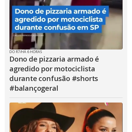
DO R7
/
HÁ 6 HORAS
Dono de pizzaria armado é
agredido por motociclista
durante confusão #shorts
#balançogeral