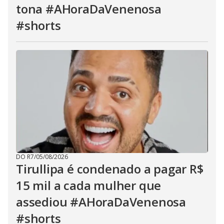
tona #AHoraDaVenenosa
#shorts
DO R7
/
05/08/2026
Tirullipa é condenado a pagar R$
15 mil a cada mulher que
assediou #AHoraDaVenenosa
#shorts