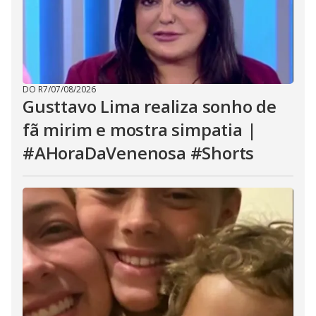
DO R7
/
07/08/2026
Gusttavo Lima realiza sonho de
fã mirim e mostra simpatia |
#AHoraDaVenenosa #Shorts