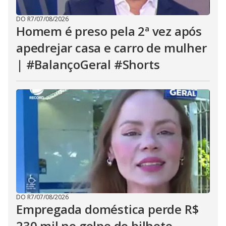
DO R7
/
07/08/2026
Homem é preso pela 2ª vez após
apedrejar casa e carro de mulher
| #BalançoGeral #Shorts
DO R7
/
07/08/2026
Empregada doméstica perde R$
230 mil no golpe do bilhete