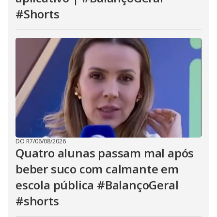
#Shorts
DO R7
/
06/08/2026
Quatro alunas passam mal após
beber suco com calmante em
escola pública #BalançoGeral
#shorts