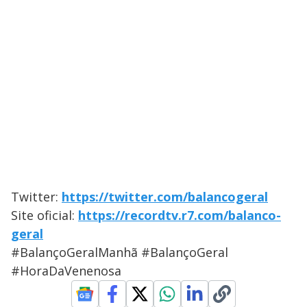
Twitter:
https://twitter.com/balancogeral
Site oficial:
https://recordtv.r7.com/balanco-
geral
#BalançoGeralManhã #BalançoGeral
#HoraDaVenenosa