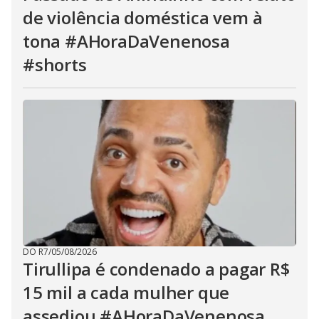
de violência doméstica vem à
tona #AHoraDaVenenosa
#shorts
DO R7
/
05/08/2026
Tirullipa é condenado a pagar R$
15 mil a cada mulher que
assediou #AHoraDaVenenosa