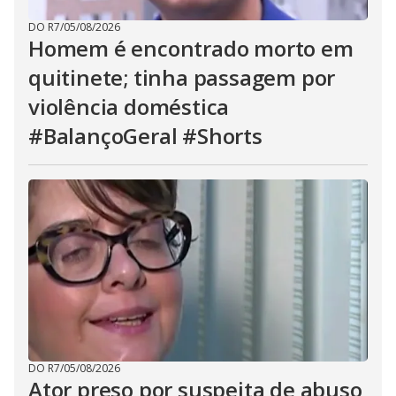
DO R7
/
05/08/2026
Homem é encontrado morto em
quitinete; tinha passagem por
violência doméstica
#BalançoGeral #Shorts
DO R7
/
05/08/2026
Ator preso por suspeita de abuso