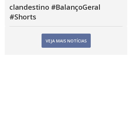
clandestino #BalançoGeral
#Shorts
VEJA MAIS NOTÍCIAS