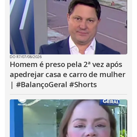
DO R7
/
07/08/2026
Homem é preso pela 2ª vez após
apedrejar casa e carro de mulher
| #BalançoGeral #Shorts