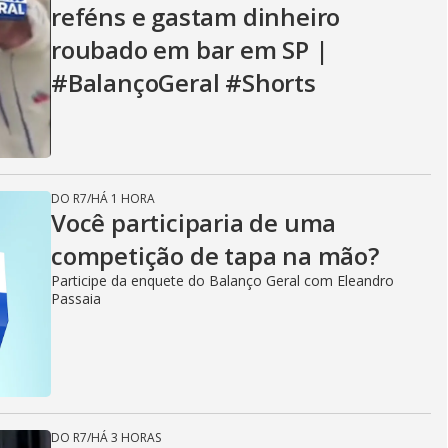
reféns e gastam dinheiro
roubado em bar em SP |
#BalançoGeral #Shorts
DO R7
/
HÁ 1 HORA
Você participaria de uma
competição de tapa na mão?
Participe da enquete do Balanço Geral com Eleandro
Passaia
DO R7
/
HÁ 3 HORAS