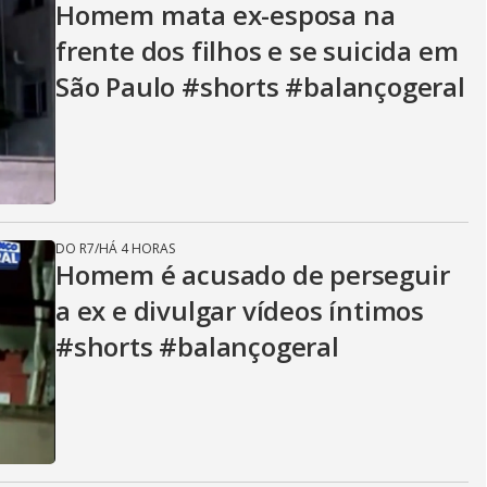
Homem mata ex-esposa na
frente dos filhos e se suicida em
São Paulo #shorts #balançogeral
DO R7
/
HÁ 4 HORAS
Homem é acusado de perseguir
a ex e divulgar vídeos íntimos
#shorts #balançogeral