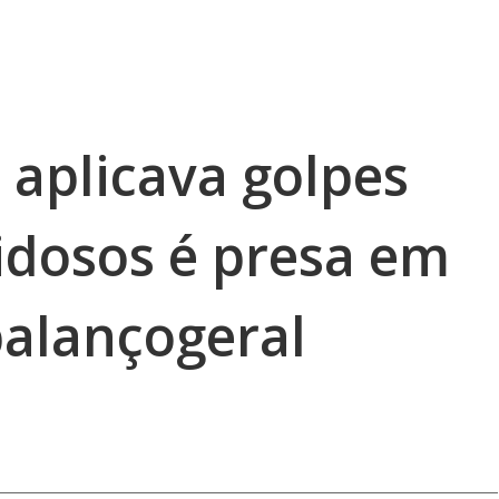
 aplicava golpes
idosos é presa em
balançogeral