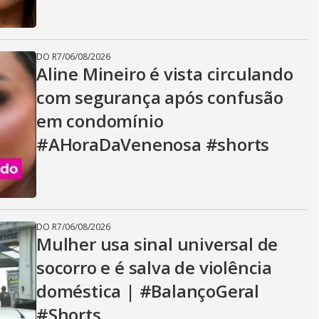
DO R7
/
06/08/2026
Aline Mineiro é vista circulando
com segurança após confusão
em condomínio
#AHoraDaVenenosa #shorts
DO R7
/
06/08/2026
Mulher usa sinal universal de
socorro e é salva de violência
doméstica | #BalançoGeral
#Shorts