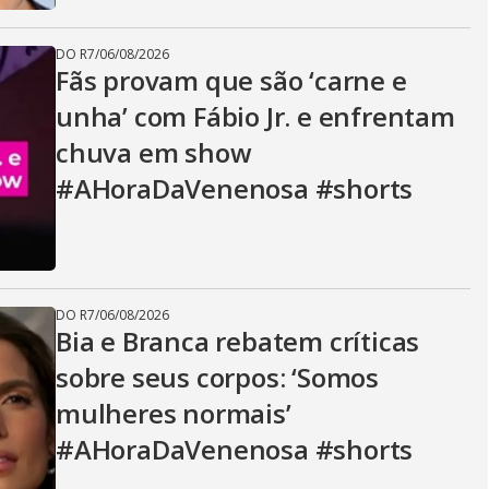
DO R7
/
06/08/2026
Fãs provam que são ‘carne e
unha’ com Fábio Jr. e enfrentam
chuva em show
#AHoraDaVenenosa #shorts
DO R7
/
06/08/2026
Bia e Branca rebatem críticas
sobre seus corpos: ‘Somos
mulheres normais’
#AHoraDaVenenosa #shorts