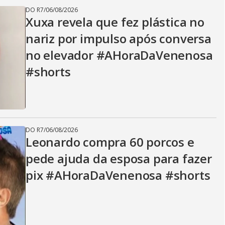
DO R7
/
06/08/2026
Xuxa revela que fez plástica no
nariz por impulso após conversa
no elevador #AHoraDaVenenosa
#shorts
DO R7
/
06/08/2026
Leonardo compra 60 porcos e
pede ajuda da esposa para fazer
pix #AHoraDaVenenosa #shorts