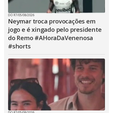
DO R7
/
05/08/2026
Neymar troca provocações em
jogo e é xingado pelo presidente
do Remo #AHoraDaVenenosa
#shorts
DO R7
/
05/08/2026