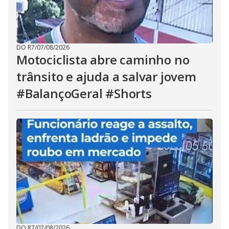
DO R7
/
07/08/2026
Motociclista abre caminho no
trânsito e ajuda a salvar jovem
#BalançoGeral #Shorts
DO R7
/
07/08/2026