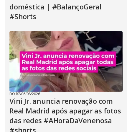
doméstica | #BalançoGeral
#Shorts
DO R7
/
06/08/2026
Vini Jr. anuncia renovação com
Real Madrid após apagar as fotos
das redes #AHoraDaVenenosa
#shorts