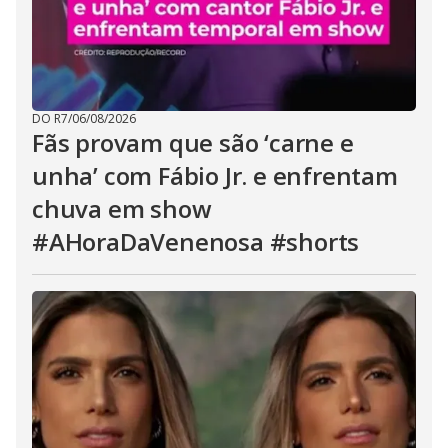
DO R7
/
06/08/2026
Fãs provam que são ‘carne e
unha’ com Fábio Jr. e enfrentam
chuva em show
#AHoraDaVenenosa #shorts