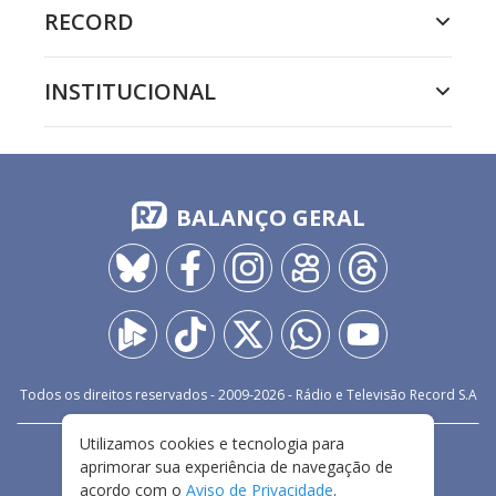
RECORD
INSTITUCIONAL
BALANÇO GERAL
Todos os direitos reservados - 2009-
2026
- Rádio e Televisão Record S.A
Utilizamos cookies e tecnologia para
CARREIRA
FALE CONOSCO
PRIVACIDADE
aprimorar sua experiência de navegação de
TERMOS E CONDIÇÕES DE USO
acordo com o
Aviso de Privacidade
.