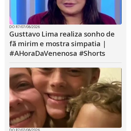
DO R7
/
07/08/2026
Gusttavo Lima realiza sonho de
fã mirim e mostra simpatia |
#AHoraDaVenenosa #Shorts
DO R7
/
07/08/2026