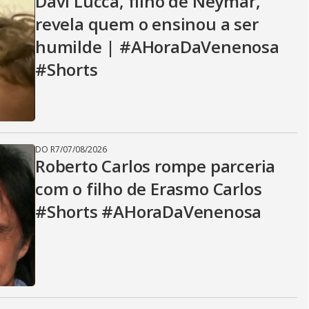
Davi Lucca, filho de Neymar,
revela quem o ensinou a ser
humilde | #AHoraDaVenenosa
#Shorts
DO R7
/
07/08/2026
Roberto Carlos rompe parceria
com o filho de Erasmo Carlos
#Shorts #AHoraDaVenenosa