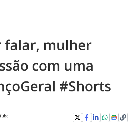
 falar, mulher
essão com uma
nçoGeral #Shorts
uTube