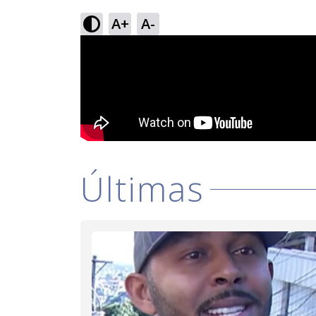
A+
A-
Últimas