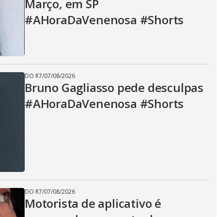
Março, em SP
#AHoraDaVenenosa #Shorts
DO R7
/
07/08/2026
Bruno Gagliasso pede desculpas
#AHoraDaVenenosa #Shorts
DO R7
/
07/08/2026
Motorista de aplicativo é