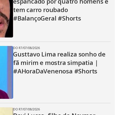
espancado por quatro homens e
tem carro roubado
#BalançoGeral #Shorts
DO R7
/
07/08/2026
Gusttavo Lima realiza sonho de
fã mirim e mostra simpatia |
#AHoraDaVenenosa #Shorts
DO R7
/
07/08/2026