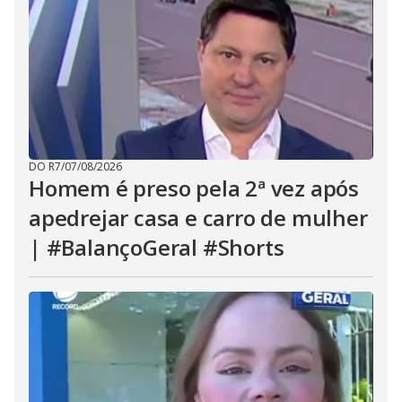
DO R7
/
07/08/2026
Homem é preso pela 2ª vez após
apedrejar casa e carro de mulher
| #BalançoGeral #Shorts