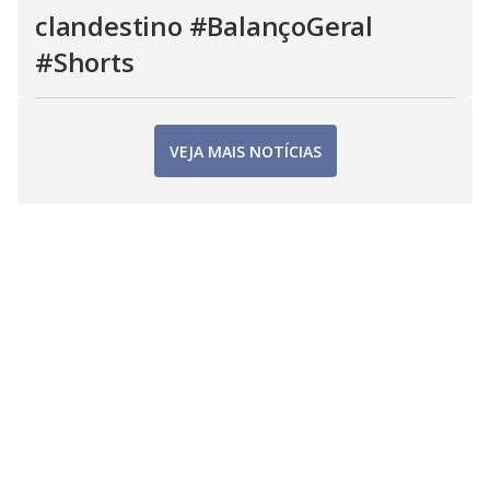
clandestino #BalançoGeral
#Shorts
VEJA MAIS NOTÍCIAS