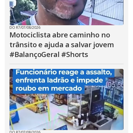
DO R7
/
07/08/2026
Motociclista abre caminho no
trânsito e ajuda a salvar jovem
#BalançoGeral #Shorts
DO R7
/
07/08/2026