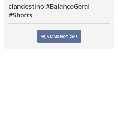
clandestino #BalançoGeral
#Shorts
VEJA MAIS NOTÍCIAS