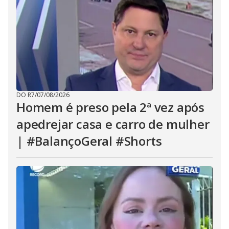
DO R7
/
07/08/2026
Homem é preso pela 2ª vez após
apedrejar casa e carro de mulher
| #BalançoGeral #Shorts