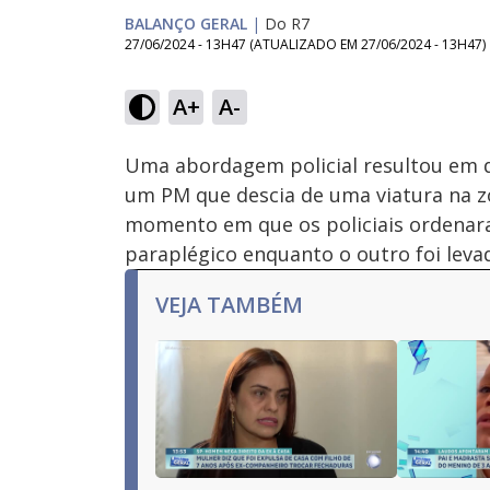
BALANÇO GERAL
|
Do R7
27/06/2024 - 13H47
(ATUALIZADO EM
27/06/2024 - 13H47
)
Loaded
:
10.12%
A+
A-
Ativar
Som
Uma abordagem policial resultou em d
um PM que descia de uma viatura na z
momento em que os policiais ordenara
paraplégico enquanto o outro foi leva
VEJA TAMBÉM