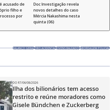
é acusado de
Doc Investigação revela
prio filho e
novos detalhes do caso
rocesso por
Mércia Nakashima nesta
quinta (06)
BALANÇO GERAL
TIRO ACIDENTAL
JOVENS BALEADOS
ABORDAGEM POLICIAL
DO R7
/
06/08/2026
Ilha dos bilionários tem acesso
restrito e reúne moradores como
Gisele Bündchen e Zuckerberg