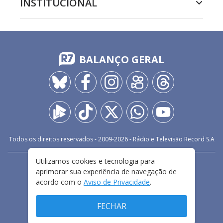
INSTITUCIONAL
BALANÇO GERAL
Todos os direitos reservados - 2009-
2026
- Rádio e Televisão Record S.A
Utilizamos cookies e tecnologia para
CARREIRA
FALE CONOSCO
PRIVACIDADE
aprimorar sua experiência de navegação de
TERMOS E CONDIÇÕES DE USO
acordo com o
Aviso de Privacidade
.
FECHAR