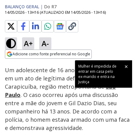
BALANÇO GERAL
|
Do R7
14/05/2026 - 13H16
(ATUALIZADO EM
14/05/2026 - 13H16
)
A+
A-
Loaded
:
51.66%
Adicione como fonte preferencial no Google
Subtitles
Ativar
Som
Opens in new window
Mulher é impedida de
Um adolescente de 16 anos matou o padrasto
entrar em casa pelo
ex-marido e entra na
em um ato de legítima defesa na cidade de
Justiça
Carapicuíba, região metropolitana de
São
Paulo
. O caso ocorreu após uma discussão
entre a mãe do jovem e Gil Dazio Dias, seu
companheiro há 13 anos. De acordo com a
polícia, o homem estava armado com uma faca
e demonstrava agressividade.