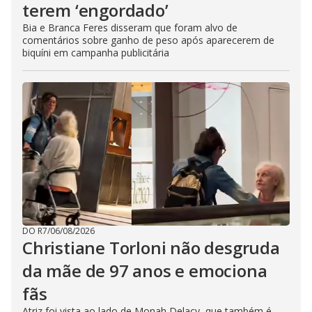
terem ‘engordado’
Bia e Branca Feres disseram que foram alvo de
comentários sobre ganho de peso após aparecerem de
biquíni em campanha publicitária
DO R7
/
06/08/2026
Christiane Torloni não desgruda
da mãe de 97 anos e emociona
fãs
Atriz foi vista ao lado de Monah Delacy, que também é