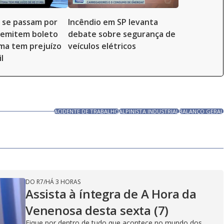
 se passam por
Incêndio em SP levanta
, emitem boleto
debate sobre segurança de
ima tem prejuízo
veículos elétricos
l
ACIDENTE DE TRABALHO
ALPINISTA INDUSTRIAL
BALANÇO GERAL
DO R7
/
HÁ 3 HORAS
Assista à íntegra de A Hora da
Venenosa desta sexta (7)
Fique por dentro de tudo que acontece no mundo dos