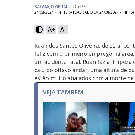
BALANÇO GERAL
|
Do R7
24/08/2024 - 14H15
(ATUALIZADO EM
24/08/2024 - 14H15
)
Loaded
:
26.66%
A+
A-
Ativar
Som
Ruan dos Santos Oliveira, de 22 anos, 
feliz com o primeiro emprego na área
um acidente fatal. Ruan fazia limpeza 
caiu do oitavo andar, uma altura de q
estão muito abalados com a morte de
VEJA TAMBÉM