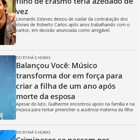
filho de Erasmo teria azedado de
vez
Leonardo Esteves deixou de cuidar da contratação dos
shows de Roberto Carlos após anos trabalhando com o
cantor, em decisão anunciada como amigável.
DO R7
/
HÁ 5 HORAS
Balançou Você: Músico
transforma dor em força para
criar a filha de um ano após
morte da esposa
Apesar do luto, Guilherme encontrou apoio na família e na
música para tentar preencher a ausência materna da filha
DO R7
/
HÁ 5 HORAS
Criminosos se passam por